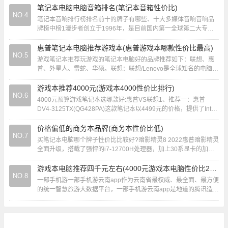
笔记本电脑电脑音箱排名(笔记本音箱性价比)
NO.4
笔记本音响排行榜排名前十的牌子有哪些、十大多媒体音响音响品
牌榜中榜1漫步者创立于1996年，是目前国内第一全球第二大专业
多媒体音响企业2惠威Hivi 美国品牌，...
惠普笔记本电脑推荐游戏本(惠普游戏本哪款性价比最高)
NO.5
游戏笔记本推荐玩游戏的笔记本电脑好的品牌推荐如下：联想、惠
普、外星人、雷蛇、华硕。联想：联想/Lenovo是全球知名的电脑制
造商之一，也是中国最大个人电脑制造商...
游戏本推荐4000元(游戏本4000性价比排行)
NO.6
4000元预算游戏笔记本选哪款好:惠普VS联想1、推荐一：惠普
DV4-3125TX(QG428PA)这款笔记本以4499元的价格，提供了Intel
酷睿i5 24...
价格偏低的商务本品牌(商务本性价比低)
NO.7
买笔记本电脑哪个牌子性价比比较好?暗影精灵8 2022惠普暗影精灵
全面升级，搭载了强悍的i7-12700H处理器，加上30系显卡的加
持，并支持独显直连，散热模具...
游戏本电脑推荐四千元左右(4000元游戏本电脑性价比2020)
NO.8
一部手机游一部手机游云南app作为云南省最权威、最全面、最方便
的统一智慧旅游大数据平台，一部手机游云南app是地道的腾讯造，
多项腾讯技术能力都内藏其中。一机游”...