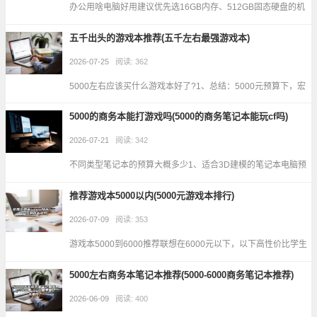
办公用啥电脑好用建议优先选16GB内存、512GB固态硬盘的机
型，CPU认准酷睿i5或锐龙R5就行。预算4000-5000可以考虑联
五千出头的游戏本推荐(五千左右最强游戏本)
想小新Pro系列、惠普战66... ...
2026-07-25
阅读: 362
5000左右应该买什么游戏本好了?1、总结：5000元预算下，宏
碁新暗影骑士·擎6和机械革命蛟龙16Pro是性价比最优解，前者
5000的商务本能打游戏吗(5000的商务笔记本能玩cf吗)
适合英特尔平台偏好者，后者适合AM... ...
2026-07-21
阅读: 342
不同类型笔记本的预算大概多少1、适合3D建模的笔记本电脑预
算通常在6000-15000元之间，具体取决于软件需求、模型复杂
推荐游戏本5000以内(5000元游戏本排行)
度及性能要求。基础配置需求 CPU：建... ...
2026-07-09
阅读: 353
游戏本5000到6000推荐联想在6000元以下，以下高性价比学生
笔记本电脑值得推荐：联想(Lenovo)小新Pro13高性能轻薄本 核
5000左右商务本笔记本推荐(5000-6000商务笔记本推荐)
心配置：英特尔酷睿i5处... ...
2026-06-09
阅读: 400