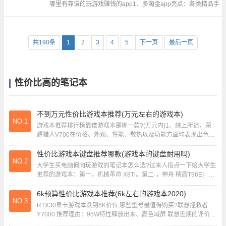
哪里有靠谱的玩游戏赚钱的app1、多淘金app亮点：各类精品手
游、免费畅玩、装备满屏爆多淘金app类型：游戏赚钱软件特
点：试玩 奖励 零钱这款平台游戏体验超级棒... ...
共190条
1
2
3
4
5
下一页
最后一页
性价比高的笔记本
不到万元性价比游戏本推荐(万元左右的游戏本)
NO.1
游戏本推荐排行榜靠谱游戏本是哪一款?(万元内)1、综上所述，荣
耀猎人V700在价格、外观、性能、散热以及功能方面均表现出色，
是一款值得推荐的均衡游戏本。2、联想...
性价比游戏本键盘推荐哪款(游戏本的键盘耐用吗)
NO.2
大学生买电脑偏向玩游戏的笔记本怎么选?过来人指点一下给大学生
推荐的游戏本：第一，机械革命 X8Ti。第二·，神舟 精盾T96E；第
三，惠普 暗影精灵4；第四，炫...
6k预算性价比游戏本推荐(6k左右的游戏本2020)
NO.3
RTX30显卡游戏本跌到6K价位,哪些型号最值得购买?联想拯救者
Y7000 推荐理由：95W特性释放出来、高色域屏 联想近期的评价可
谓是180度的大变化，尤其是...