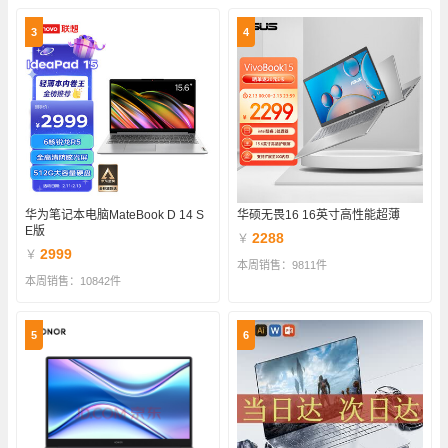
3
4
华为笔记本电脑MateBook D 14 S
华硕无畏16 16英寸高性能超薄
E版
2288
￥
2999
￥
本周销售：9811件
本周销售：10842件
5
6