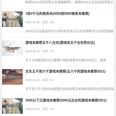
联想5000元商务笔记本电脑推荐1、联想5000元左右的商务笔记
本电脑推荐联想ThinkBook 1联想小新Air14，这两款均能满足日
3至4千元的商务本(4000到5000商务本推荐)
常办公需求，且具备便携性... ...
2026-05-28
阅读: 448
3000元左右能买到什么样的商务本元左右的预算可以买到性能够
用的入门级商务本，适合日常办公、文档处理和轻度多任务需
游戏本推荐五千八左右(游戏本五千左右性价比)
求，但需在配置和品牌间权衡。核心配置选择 处理... ...
2026-05-20
阅读: 219
五千元档最具性价比!酷睿i7独显游戏本仅需5499元1、雷神
911Air星战四代游戏本在五千元档具备较高性价比，目前秒杀价
女生五千到六千游戏本推荐(五六千的游戏本推荐2021)
5499元，配置为i7-11800H+... ...
2026-04-21
阅读: 334
五千至六千元性价比配置比较好的笔记本电脑,能带动大型游戏,能
带动pre...1、明基 FP92W外观时尚，画面清晰流畅，用来玩游戏
5000以下元游戏本推荐(5000元左右的游戏本推荐2021)
也不会出现失真停顿等令人扫兴的... ...
2026-04-19
阅读: 304