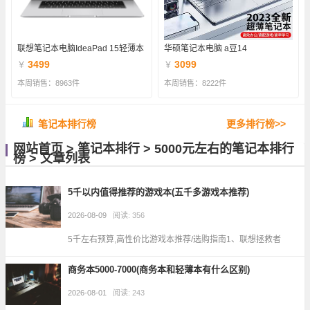
联想笔记本电脑IdeaPad 15轻薄本
华硕笔记本电脑 a豆14
3499
3099
￥
￥
本周销售：8963件
本周销售：8222件
笔记本排行榜
更多排行榜>>
网站首页
>
笔记本排行
>
5000元左右的笔记本排行
榜
> 文章列表
5千以内值得推荐的游戏本(五千多游戏本推荐)
2026-08-09
阅读: 356
5千左右预算,高性价比游戏本推荐/选购指南1、联想拯救者
R7000性能：搭载AMD锐龙处理器，主频和睿频都能满足游戏需
商务本5000-7000(商务本和轻薄本有什么区别)
求，多核心多线程设计，多任务处理能力强。配... ...
2026-08-01
阅读: 243