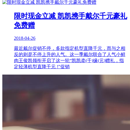
限时现金立减 凯凯携手戴尔千元豪礼
免费赠
2018-04-26
最近戴尔促销不停，多款指定机型直降千元，而与之相
反的则是不停上升的人气。这一季戴尔联合了人气小鲜
肉王俊凯领衔开启了这一轮“凯凯牵(千)缘(元)赠礼，指
定轻薄机型直降千元 !”促销