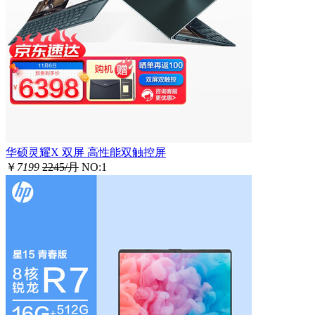
华硕灵耀X 双屏 高性能双触控屏
￥
7199
2245/月
NO:1