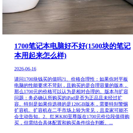
1700笔记本电脑好不好(1500块的笔记
本用起来怎么样)
2026-06-16
请问1700块钱买的值吗?1、价格合理性：如果你对平板
电脑的性能要求不苛刻，且购买的是合理容量的版本，
那么1700元的价格可以认为是相对合理的。版本与扩容
问题：务必确认所购买的iPad是否为正品且未经过扩
容。特别是如果你选择的是128GB版本，需要特别警惕
扩容机。扩容机在二手市场上较为常见，且卖家可能不
会主动告知。2、红米K80至尊版在1700元价位段值得购
买，但需结合具体配置和购买条件综合判断。...