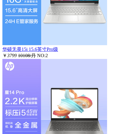
华硕无畏15i 15.6英寸Pro级
￥
3799
10108/月
NO:2