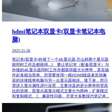
hdmi笔记本双显卡(双显卡笔记本电
脑)
2025-11-26
笔记本(双显卡)外接了一个4K显示器,怎么样两个显示器
能同时工作且都获得...1、要让笔记本（配备双显卡）与
外接的4K显示器同时工作并都获得最大分辨率，其实操
作起来相当简单。您需要使用一根HDMI线或者其他兼
容的连接线将电脑与另一台显示器相连。接下来，您只
需进入显示属性进行设置，主要涉及的是分辨率和宽高
比的选择。双显示器显示模式主要分为两种：扩展模式
和复制模式。2、兼容性问题。尽管大多数现代笔记本...