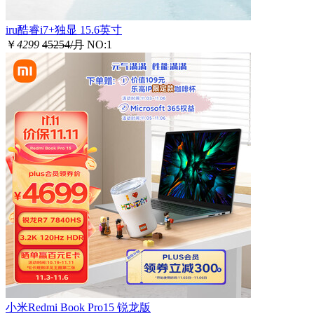
iru酷睿i7+独显 15.6英寸
￥
4299
45254/月
NO:1
小米Redmi Book Pro15 锐龙版