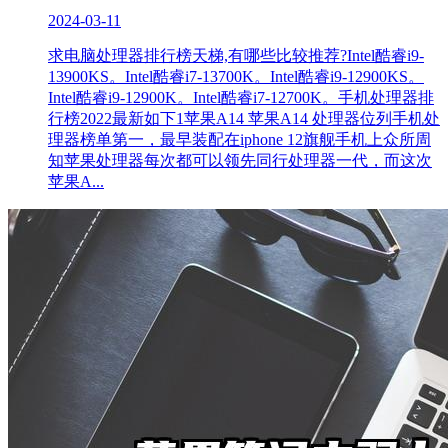
2024-03-11
求电脑处理器排行榜天梯,有哪些比较推荐?Intel酷睿i9-
13900KS。Intel酷睿i7-13700K。Intel酷睿i9-12900KS。
Intel酷睿i9-12900K。Intel酷睿i7-12700K。手机处理器排
行榜2022最新如下1苹果A14 苹果A14 处理器位列手机处
理器榜单第一，最早装配在iphone 12旗舰手机上众所周
知苹果处理器每次都可以领先同行处理器一代，而这次
苹果A...