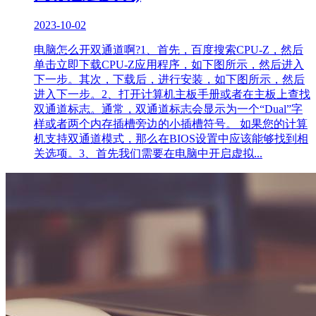
2023-10-02
电脑怎么开双通道啊?1、首先，百度搜索CPU-Z，然后
单击立即下载CPU-Z应用程序，如下图所示，然后进入
下一步。其次，下载后，进行安装，如下图所示，然后
进入下一步。2、打开计算机主板手册或者在主板上查找
双通道标志。通常，双通道标志会显示为一个“Dual”字
样或者两个内存插槽旁边的小插槽符号。 如果您的计算
机支持双通道模式，那么在BIOS设置中应该能够找到相
关选项。3、首先我们需要在电脑中开启虚拟...