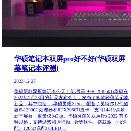
华硕笔记本双屏pro好不好(华硕双屏
幕笔记本评测)
2023-12-27
华硕新款双屏笔记本今天上架:最高i9+RTX3050Ti华硕在
2022年5月23日的新品发布会上，发布了多款轻薄笔记本
新品，其中包括：-华硕灵耀XPro，配备了英特尔12代酷
睿i9-12900H处理器和RTX3050Ti显卡，支持144Hz高刷
新率屏幕，重量仅为3kg。华硕灵耀X 双屏Pro 2022 有多
种规格，支持游戏和运行Ps、Pr等软件。搭载8k （4k选
配）120hz(选配) OLED ...