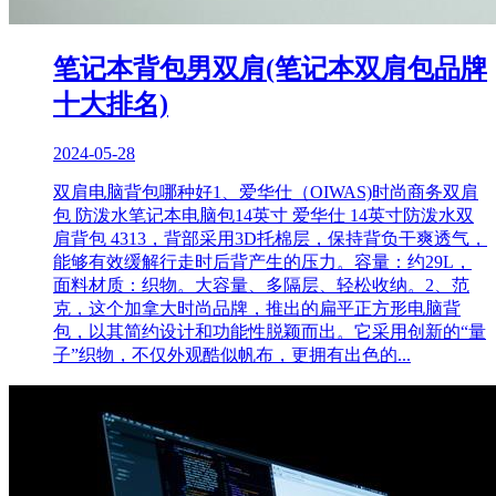
笔记本背包男双肩(笔记本双肩包品牌
十大排名)
2024-05-28
双肩电脑背包哪种好1、爱华仕（OIWAS)时尚商务双肩
包 防泼水笔记本电脑包14英寸 爱华仕 14英寸防泼水双
肩背包 4313，背部采用3D托棉层，保持背负干爽透气，
能够有效缓解行走时后背产生的压力。容量：约29L，
面料材质：织物。大容量、多隔层、轻松收纳。2、范
克，这个加拿大时尚品牌，推出的扁平正方形电脑背
包，以其简约设计和功能性脱颖而出。它采用创新的“量
子”织物，不仅外观酷似帆布，更拥有出色的...