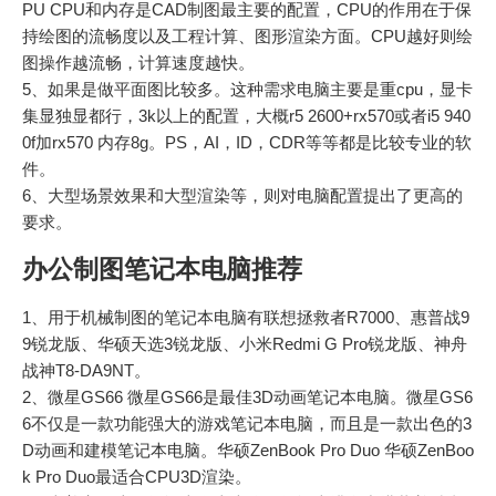
PU CPU和内存是CAD制图最主要的配置，CPU的作用在于保
持绘图的流畅度以及工程计算、图形渲染方面。CPU越好则绘
图操作越流畅，计算速度越快。
5、如果是做平面图比较多。这种需求电脑主要是重cpu，显卡
集显独显都行，3k以上的配置，大概r5 2600+rx570或者i5 940
0f加rx570 内存8g。PS，AI，ID，CDR等等都是比较专业的软
件。
6、大型场景效果和大型渲染等，则对电脑配置提出了更高的
要求。
办公制图笔记本电脑推荐
1、用于机械制图的笔记本电脑有联想拯救者R7000、惠普战9
9锐龙版、华硕天选3锐龙版、小米Redmi G Pro锐龙版、神舟
战神T8-DA9NT。
2、微星GS66 微星GS66是最佳3D动画笔记本电脑。微星GS6
6不仅是一款功能强大的游戏笔记本电脑，而且是一款出色的3
D动画和建模笔记本电脑。华硕ZenBook Pro Duo 华硕ZenBoo
k Pro Duo最适合CPU3D渲染。