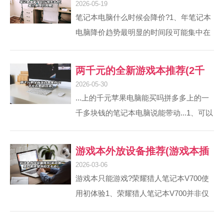
2026-05-19
记本降价周期)
笔记本电脑什么时候会降价?1、年笔记本
电脑降价趋势最明显的时间段可能集中在
电商大促、开学季和新品发布季。 电商大
促期间 61双11等大型促销活动期间，商家
两千元的全新游戏本推荐(2千
通常会推出较大力度的折扣和补贴，叠加
2026-05-30
左右的游戏本)
平台优惠后价格可能显著下降。例如2026
...上的千元苹果电脑能买吗拼多多上的一
年苹果MacBook Neo在国补后价格降至
千多块钱的笔记本电脑说能带动...1、可以
3902元。2、年笔记本电脑降价的主要时
放心购买，这是受到消费者协会保护的单
间节点预计集中在促销节日、新品发布周
位，买到假的，或者翻新的是完全可以维
游戏本外放设备推荐(游戏本插
期和开学季。 促销节日 电商大促如
权的。2、拼多多上售价千元的自带热插
2026-03-06
618（6月）、...
耳机还是外放怎么办)
拔SSD的笔记本，在硬件配置、内部做
游戏本只能游戏?荣耀猎人笔记本V700使
工、使用体验等方面存在诸多问题，不建
用初体验1、荣耀猎人笔记本V700并非仅
议消费者购买，以下是详细介绍：硬件配
能用于游戏，其性能与设计兼顾了办公与
置低CPU性能弱：搭载英特尔赛扬J4125
娱乐需求，是一款多功能笔记本。以下从