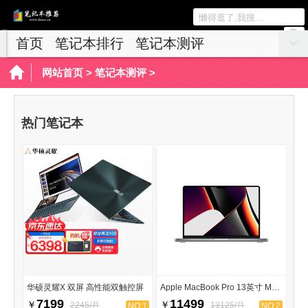
首页
笔记本排行
笔记本测评
游戏本推荐
网站首页
>
笔记本测评
>
热门笔记本
华硕灵耀X 双屏 高性能双触控屏
Apple MacBook Pro 13英寸 M2 芯片
7199
11499
￥
￥
2245/月
13125/月
NO:1
NO:2