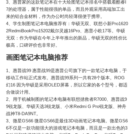
3、惠普家的这款笔记本在十大绘图笔记本排名中搭载着酷睿I
7的处理器，属于性能很强的单品，而且外观采用高端加工出
来的铝合金材料，作为办公时尚轻薄很便于携带。
4、学生制图笔记本电脑推荐有：华硕无双、联想小新Pro1620
2RedmiBookPro15202戴尔灵越16Pro、惠普小欧17等。华硕
无双：作为华硕在今年上半年推出的新品，华硕无双的性价比
极高，口碑评价也非常好。
画图笔记本电脑推荐
1、惠普战99 惠普战99是惠普公司旗下的一款笔记本电脑，于
移动工作站正式发布。惠普战99系列一共有28个版本。ROG
幻16 因为华硕是采用OLED屏幕，所以它家的各个型号，都适
合做设计用。
2、用于机械制图的笔记本电脑有联想拯救者R7000、惠普战9
9锐龙版、华硕天选3锐龙版、小米Redmi G Pro锐龙版、神舟
战神T8-DA9NT。
3、微星GS66 微星GS66是最佳3D动画笔记本电脑。微星GS6
6不仅是一款功能强大的游戏笔记本电脑，而且是一款出色的3