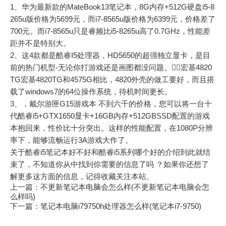
1、华为最新款的MateBook13笔记本，8G内存+512G硬盘i5-8
265u版价格为5699元，而i7-8565u版价格为6399元，价格差了
700元。而i7-8565u只是睿频比i5-8265u高了0.7GHz，性能差
距并不是特别大。
2、这4款都是酷睿I5处理器，HD5650的超强独立显卡，是目
前的热门机型-无论你打游戏还是画图都没问题。；宏基4820
TG宏基4820TG和4575G相比，4820外壳的做工要好，而且搭
载了windows7的64位操作系统，待机时间更长。
3、，戴尔游匣G15游戏本 不到六千的价格，您可以将一台十
代酷睿i5+GTX1650显卡+16GB内存+512GBSSD配置的游戏
本抱回来，性价比十分突出。这样的性能配置，在1080P分辨
率下，能够流畅运行3A游戏大作了。
关于酷睿i5笔记本好不好和酷睿i5系列哪个好的介绍到此就结
束了，不知道你从中找到你需要的信息了吗 ？如果你还想了
解更多这方面的信息，记得收藏关注本站。
上一篇：
不更新笔记本电脑会怎么样(不更新笔记本电脑会怎
么样吗)
下一篇：
笔记本电脑i79750h处理器怎么样(笔记本i7-9750)