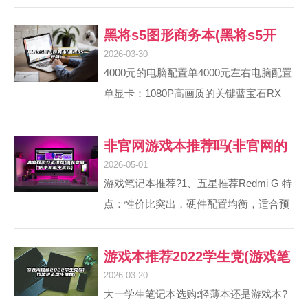
了，设计主要是平面和3D设计，CPUi7，
16GB内存+512GB固态、...
内存8G到16G，显卡能玩游戏肯定能搞定
黑将s5图形商务本(黑将s5开
设计，就是CPU和内存要高点，所以能弄
2026-03-30
箱)
个17或者18的就OK了 1，戴尔外星人笔记
4000元的电脑配置单4000元左右电脑配置
本配备性能卓绝的显卡，堪称功能强大的
单显卡：1080P高画质的关键蓝宝石RX
游戏笔记本电脑。外星人游戏本是可以当
6750 GRE 10G或RTX 4060提供了出色的
做专业设计笔记本来用的。如果你要进行
图形性能。前者支持FSR 0技术，可提升
非官网游戏本推荐吗(非官网的
简单设计，比如ps、flash、还有一些平...
帧率；后者凭借DLSS和更低功耗，更适
2026-05-01
手机能不能买)
合需要CUDA加速的专业场景。若仅需过
游戏笔记本推荐?1、五星推荐Redmi G 特
渡，二手GTX 1060 6G仍能应对基础需
点：性价比突出，硬件配置均衡，适合预
求。元左右组装电脑主机推荐配置如下：
算有限但追求基础游戏性能的用户。注
CPU与主板组合：方案一：AMD Ryzen 5
意：仅推荐预算严格受限时选择，若预算
游戏本推荐2022学生党(游戏笔
5600 + ...
充足建议考虑更高档次机型。联想
2026-03-20
记本学生推荐)
R7000/Y7000 2021 低配版 特点：R7000
大一学生笔记本选购:轻薄本还是游戏本?
搭载 AMD 锐龙处理器，Y7000 搭载英特