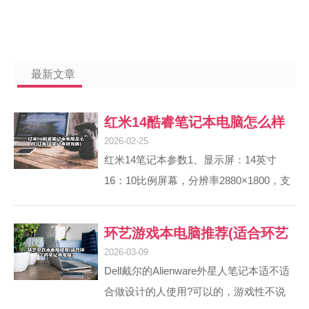
最新文章
红米14酷睿笔记本电脑怎么样
2026-02-25
(红米14笔记本锐龙版)
红米14笔记本参数1、显示屏：14英寸
16：10比例屏幕，分辨率2880×1800，支
持120Hz动态刷新率切换（60/120Hz），
亮度400nits Typ，覆盖100% sRGB色域，
环艺游戏本电脑推荐(适合环艺
通过德国莱茵TÜ；V硬件级低蓝光、无频
2026-03-09
的笔记本电脑)
闪认证及Eyesafe 0认证，兼顾视觉体验与
Dell戴尔的Alienware外星人笔记本适不适
护眼需求。2、总结红米Book 14 2023款
合做设计的人使用?可以的，游戏性不说
凭借12代酷睿i5处理器、8K高色域屏、