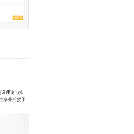
NO:6
翻译理论与实
生毕业后授予