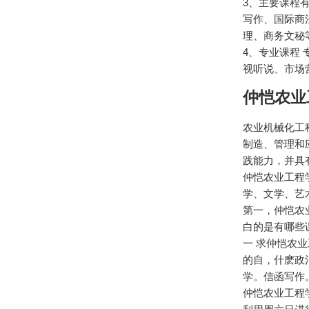
3、主要课程
写作、国际商
理、商务文秘
4、专业课程
视听说、市场
仲恺农业
农业机械化工
制造、管理和
践能力，并具
仲恺农业工程
学、文学、艺
第一，仲恺农
白的是有哪些
一 求仲恺农业
的自，什麽政
学。信函写作
仲恺农业工程