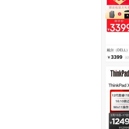
戴尔（DELL）灵
3399
￥
3