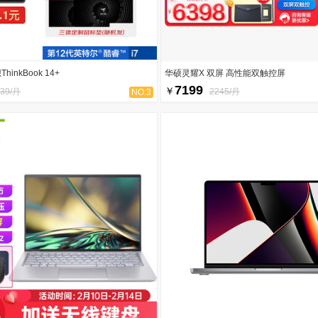
ThinkBook 14+
华硕灵耀X 双屏 高性能双触控屏
7199
￥
139/月
2245/月
NO:3