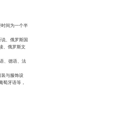
餐时间为一个半
听说、俄罗斯国
读、俄罗斯文
日语、德语、法
服装与服饰设
葡萄牙语等，