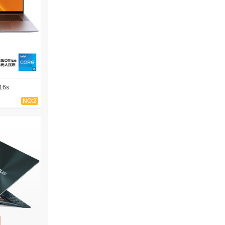
16s
NO:2