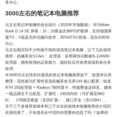
务办公。
3000左右的笔记本电脑推荐
元左右笔记本电脑性价比排行（2025年市场数据） 华为Mate
Book D 14 SE 屏幕：16：10黄金比例IPS护眼屏，支持德国莱
茵TÜ；V低蓝光和无频闪技术，45%NTSC色域，适合长时间
办公。
元左右能买到不少性能不错的游戏笔记本电脑，以下几款值得
推荐：机械革命S3 Air•； 处理器：采用英特尔酷睿i5-12450H
处理器，拥有较强的运算能力，能轻松应对各类游戏和多任务
处理。
年3000元左右性价比最高的笔记本电脑推荐如下，按需求分类
整理：高性能与扩展性首选机械革命无界14X 核心配置：锐龙
R7H 255处理器 + Radeon 780M显卡，性能释放达65瓦，媲美
一线品牌五千元机型。扩展性：24GB内存（可扩展至96G
B），1TB固态硬盘（支持扩展），接口齐全（含USB4）。
关于三千多推荐游戏本和三千左右的游戏本电脑推荐的介绍到
此就结束了，不知道你从中找到你需要的信息了吗 ？如果你