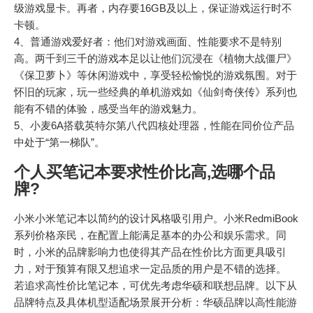
级游戏显卡。再者，内存要16GB及以上，保证游戏运行时不
卡顿。
4、普通游戏爱好者：他们对游戏画面、性能要求不是特别
高。两千到三千的游戏本足以让他们沉浸在《植物大战僵尸》
《保卫萝卜》等休闲游戏中，享受轻松愉悦的游戏氛围。对于
怀旧的玩家，玩一些经典的单机游戏如《仙剑奇侠传》系列也
能有不错的体验，感受当年的游戏魅力。
5、小麦6A搭载英特尔第八代四核处理器，性能在同价位产品
中处于“第一梯队”。
个人买笔记本要求性价比高,选哪个品
牌?
小米小米笔记本以简约的设计风格吸引用户。小米RedmiBook
系列价格亲民，在配置上能满足基本的办公和娱乐需求。同
时，小米的品牌影响力也使得其产品在性价比方面更具吸引
力，对于预算有限又想追求一定品质的用户是不错的选择。
若追求高性价比笔记本，可优先考虑华硕和联想品牌。以下从
品牌特点及具体机型适配场景展开分析：华硕品牌以高性能游