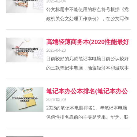
2026-02-04
纹”对话框中选择“页面边框”。请点击输入
公文标题中不能使用的标点符号根据《党
图片描述 第三步：单击“样式”中“艺术
政机关公文处理工作条例》，在公文写作
型”后面的下拉箭头，选择一种艺术型样
时候标题中一般不使用标点符号，如果确
式，该样式便应用到文档中。2、确定整
有必要可以使用书名号、双引号、顿号。
高端轻薄商务本(2020性能最好
体风格和主题 首先，明确美术本子封皮的
A项正确，如《国务院关于同意乌鲁木
2026-04-23
整体风格和主题...
的商务轻薄本)
齐、昌吉、石河子高新技术产业开发区建
目前较好的几款笔记本电脑目前公认较好
设国家自主创新示范区的批复》，当事由
的三款笔记本电脑，涵盖轻薄本和游戏本
中出现并列成分，可以用顿号。公文标题
领域，以下为具体推荐：轻薄本推荐：
中不能使用的标点符号是：逗号、顿号、
MacBook Pro 14特色：搭载M3 Pro芯
笔记本办公本排名(笔记本办公
分号、句号、问号、叹号、冒号、破折
片，性能强劲且能效比优秀，兼顾轻薄设
2026-03-29
号、省略号、引号、括号、书名号等。公
本推荐)
计与专业性能。优势：性能与价格匹配：
2025的笔记本电脑排名1、年笔记本电脑
文标题是...
在轻薄本中性能表现突出，适合预算充足
保值性排名靠前的主要是苹果、华为、联
且追求高效办公、创意设计的用户。目前
想、荣耀等品牌。像苹果MacBook Air
较好的几款笔记本电脑，结合2024年新
13（2025款）、华为MateBook D 14