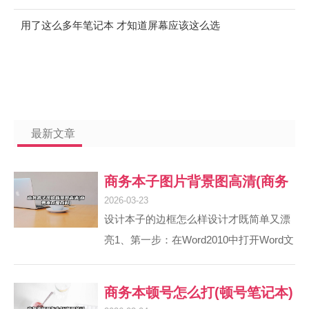
2021笔记本)
用了这么多年笔记本 才知道屏幕应该这么选
最新文章
商务本子图片背景图高清(商务
2026-03-23
本百度百科)
设计本子的边框怎么样设计才既简单又漂
亮1、第一步：在Word2010中打开Word文
档，单击“页面布局”选项卡，在“页面背
景”组中单击“页面边框”按钮。请点击输入
商务本顿号怎么打(顿号笔记本)
图片描述 第二步：在打开的“边框和底