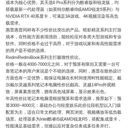
戏本为核心优势。其天选6 Pro系列分为酷睿版和锐龙版，均
搭载最新一代处理器（如英特尔酷睿i9或AMD锐龙9系列）与
NVIDIA RTX 40系显卡，可满足3A游戏、4K视频渲染等高负
载需求。
惠普惠普同样有不少性价比突出的产品。暗影精灵系列主打游
戏本，在性能方面表现强劲，能轻松应对各类大型游戏和专业
软件。同时价格不会过于高昂，对于游戏玩家和有高性能需求
的用户是不错的选择。
RedmiRedmiBook系列主打极致性价比。
价格一般在4000-7000元之间，对于预算有限但又需要一台可
靠笔记本的用户来说是个不错的选择。同时，惠普在散热设计
方面也有一定优势，能保证电脑在长时间使用时性能稳定。戴
尔戴尔灵越系列笔记本电脑性价比颇高。灵越14Pro外观精
致，屏幕素质优秀，拥有高色域屏幕，显示效果出色。
年高性价比笔记本电脑需根据预算和需求选择，推荐如下：预
算3000~4000元：基础办公与轻度娱乐此价位段机型以入门级
配置为主，适合日常文档处理、网页浏览、视频播放等低负载
场景。处理器多为Intel酷睿i5或AMD锐龙R5，搭配集成显卡，
性能满足基础需求，但难以应对复杂任务或多任务并行。