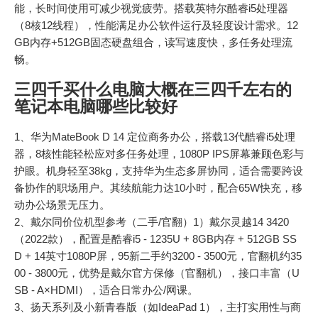
能，长时间使用可减少视觉疲劳。搭载英特尔酷睿i5处理器
（8核12线程），性能满足办公软件运行及轻度设计需求。12
GB内存+512GB固态硬盘组合，读写速度快，多任务处理流
畅。
三四千买什么电脑大概在三四千左右的
笔记本电脑哪些比较好
1、华为MateBook D 14 定位商务办公，搭载13代酷睿i5处理
器，8核性能轻松应对多任务处理，1080P IPS屏幕兼顾色彩与
护眼。机身轻至38kg，支持华为生态多屏协同，适合需要跨设
备协作的职场用户。其续航能力达10小时，配合65W快充，移
动办公场景无压力。
2、戴尔同价位机型参考（二手/官翻）1）戴尔灵越14 3420
（2022款），配置是酷睿i5 - 1235U + 8GB内存 + 512GB SS
D + 14英寸1080P屏，95新二手约3200 - 3500元，官翻机约35
00 - 3800元，优势是戴尔官方保修（官翻机），接口丰富（U
SB - A×HDMI），适合日常办公/网课。
3、扬天系列及小新青春版（如IdeaPad 1），主打实用性与商