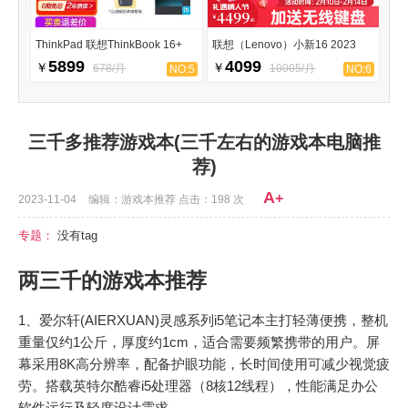
ThinkPad 联想ThinkBook 16+
联想（Lenovo）小新16 2023
5899
4099
￥
￥
678/月
10005/月
NO:5
NO:6
三千多推荐游戏本(三千左右的游戏本电脑推
荐)
A
+
2023-11-04
编辑：游戏本推荐 点击：198 次
专题：
没有tag
两三千的游戏本推荐
1、爱尔轩(AIERXUAN)灵感系列i5笔记本主打轻薄便携，整机
重量仅约1公斤，厚度约1cm，适合需要频繁携带的用户。屏
幕采用8K高分辨率，配备护眼功能，长时间使用可减少视觉疲
劳。搭载英特尔酷睿i5处理器（8核12线程），性能满足办公
软件运行及轻度设计需求。