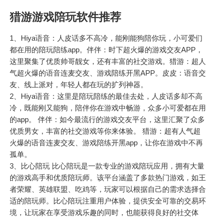
猎游游戏陪玩软件推荐
1、Hiya语音：人皮话多不高冷，能刚能狗陪你玩，小可爱们
都在用的陪玩陪练app。伴伴：时下超火爆的游戏交友APP，
这里聚集了优质帅哥靓女，还有丰富的社交游戏。猎游：超人
气超火爆的语音连麦交友、游戏陪练开黑APP。皮皮：语音交
友、线上派对，年轻人都在玩的扩列神器。
2、Hiya语音：这里是陪玩陪练的最佳去处，人皮话多却不高
冷，既能刚又能狗，陪伴你在游戏中畅游，众多小可爱都在用
的app。 伴伴：如今最流行的游戏交友平台，这里汇聚了众多
优质男女，丰富的社交游戏等你来体验。 猎游：超有人气超
火爆的语音连麦交友、游戏陪练开黑app，让你在游戏中不再
孤单。
3、比心陪玩 比心陪玩是一款专业的游戏陪玩应用，拥有大量
的游戏高手和优质陪玩师。该平台涵盖了多款热门游戏，如王
者荣耀、英雄联盟、吃鸡等，玩家可以根据自己的需求选择合
适的陪玩师。比心陪玩注重用户体验，提供安全可靠的交易环
境，让玩家在享受游戏乐趣的同时，也能获得良好的社交体