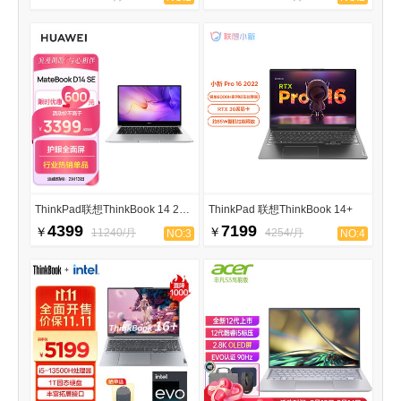
ThinkPad联想ThinkBook 14 2023
ThinkPad 联想ThinkBook 14+
4399
7199
￥
￥
11240/月
4254/月
NO:3
NO:4