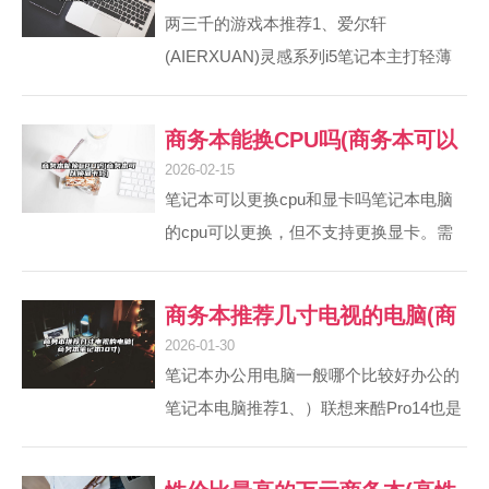
游戏本电脑推荐)
两三千的游戏本推荐1、爱尔轩
(AIERXUAN)灵感系列i5笔记本主打轻薄
便携，整机重量仅约1公斤，厚度约1cm，
适合需要频繁携带的用户。屏幕采用8K高
商务本能换CPU吗(商务本可以
分辨率，配备护眼功能，长时间使用可减
2026-02-15
换显卡吗)
少视觉疲劳。搭载英特尔酷睿i5处理器（8
笔记本可以更换cpu和显卡吗笔记本电脑
核12线程），性能满足办公软件运行及轻
的cpu可以更换，但不支持更换显卡。需
度设计需求。2、小米Redmi G：高色域屏
要注意以下几个方面：需要查看cpu的具
幕提升游戏体验，散热设计合理，性价比
体类型，注意区分结尾字母是QM或M的
商务本推荐几寸电视的电脑(商
较高，适合预算严格的用户。3、在选择
则可以更换，结尾字母是Y或U的则不能更
2026-01-30
两千到三千的游戏本...
务本笔记本10寸)
换。需要注意散热情况，如果换了功率大
笔记本办公用电脑一般哪个比较好办公的
的cpu还需在BIOS里调整自动风扇转速。
笔记本电脑推荐1、）联想来酷Pro14也是
更换cpu时需要注意方向，弄反弄错则无
3099元，i5 - 12450H处理器，10核16线
效。笔记本电脑的CPU和显卡能否更换需
程，有1TB大容量固态，商务场景稳定性