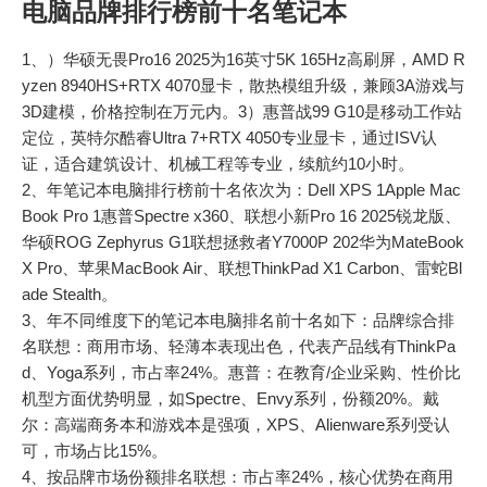
电脑品牌排行榜前十名笔记本
1、）华硕无畏Pro16 2025为16英寸5K 165Hz高刷屏，AMD R
yzen 8940HS+RTX 4070显卡，散热模组升级，兼顾3A游戏与
3D建模，价格控制在万元内。3）惠普战99 G10是移动工作站
定位，英特尔酷睿Ultra 7+RTX 4050专业显卡，通过ISV认
证，适合建筑设计、机械工程等专业，续航约10小时。
2、年笔记本电脑排行榜前十名依次为：Dell XPS 1Apple Mac
Book Pro 1惠普Spectre x360、联想小新Pro 16 2025锐龙版、
华硕ROG Zephyrus G1联想拯救者Y7000P 202华为MateBook
X Pro、苹果MacBook Air、联想ThinkPad X1 Carbon、雷蛇Bl
ade Stealth。
3、年不同维度下的笔记本电脑排名前十名如下：品牌综合排
名联想：商用市场、轻薄本表现出色，代表产品线有ThinkPa
d、Yoga系列，市占率24%。惠普：在教育/企业采购、性价比
机型方面优势明显，如Spectre、Envy系列，份额20%。戴
尔：高端商务本和游戏本是强项，XPS、Alienware系列受认
可，市场占比15%。
4、按品牌市场份额排名联想：市占率24%，核心优势在商用