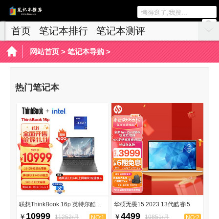
首页
笔记本排行
笔记本测评
游戏本推荐
网站首页
>
笔记本导购
>
热门笔记本
联想ThinkBook 16p 英特尔酷睿i9
华硕无畏15 2023 13代酷睿i5
10999
4499
￥
￥
11252/月
10851/月
NO:1
NO:2