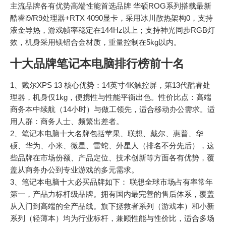
主流品牌各有优势高端性能首选品牌 华硕ROG系列搭载最新
酷睿i9/R9处理器+RTX 4090显卡，采用冰川散热架构0，支持
液金导热，游戏帧率稳定在144Hz以上；支持神光同步RGB灯
效，机身采用镁铝合金材质，重量控制在5kg以内。
十大品牌笔记本电脑排行榜前十名
1、戴尔XPS 13 核心优势：14英寸4K触控屏，第13代酷睿处
理器，机身仅1kg，便携性与性能平衡出色。性价比点：高端
商务本中续航（14小时）与做工领先，适合移动办公需求。适
用人群：商务人士、频繁出差者。
2、笔记本电脑十大名牌包括苹果、联想、戴尔、惠普、华
硕、华为、小米、微星、雷蛇、外星人（排名不分先后），这
些品牌在市场份额、产品定位、技术创新等方面各有优势，覆
盖从商务办公到专业游戏的多元需求。
3、笔记本电脑十大必买品牌如下： 联想全球市场占有率常年
第一，产品力标杆级品牌。拥有国内最完善的售后体系，覆盖
从入门到高端的全产品线。旗下拯救者系列（游戏本）和小新
系列（轻薄本）均为行业标杆，兼顾性能与性价比，适合多场