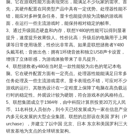
脑。它在游戏性能方面表现突出，能满足不少玩家的需求。首
先，其硬件配置在同类型产品中具有一定优势。处理器性能不
错，能应对多种复杂任务。显卡也能提供较为流畅的游戏画
面，在运行一些主流游戏时，能保持相对稳定的帧率。
3、通过升级固态硬盘和内存，联想Y480的性能可以得到显著
提升，速度提升效果惊人。性价比高：升级后的电脑用于上网
课等日常使用场景，性价比非常高。如果是联想拯救者Y480
头戴耳机：音效出色：拥有1环绕音效和独立USB声卡设置，
增强了立体听感，为游戏体验带来了非凡提升。
4、联想拯救者y480在当时是一款性能较为出色的笔记本电
脑。它在硬件配置方面有一定亮点。处理器性能能满足日常多
任务处理及一些主流游戏需求。显卡表现也不错，可应对不少
游戏的运行。其散热设计在一定程度上保障了电脑在高负载运
行时的稳定性。外观设计较为硬朗，符合游戏本的风格特点。
5、联想集团成立于1984年，由中科院计算所投资20万元人民
币、11名科技人员创办，到今天已经发展成为一家在信息产业
内多元化发展的大型企业集团。联想的总部设在美国 罗利（P
urchase），并建立了以中国 北京、日本 东京和美国罗利三大
研发基地为支点的全球研发架构。