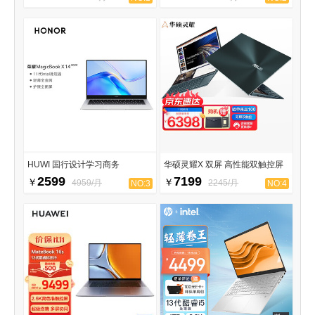
HUWI 国行设计学习商务
华硕灵耀X 双屏 高性能双触控屏
2599
7199
￥
￥
4959/月
2245/月
NO:3
NO:4