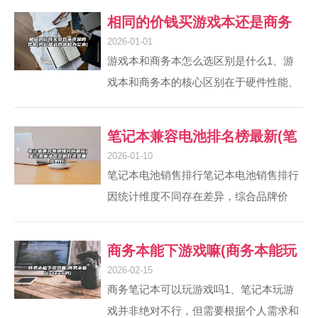
为移动设备设计的，其界面、操作逻辑以
相同的价钱买游戏本还是商务
及系统优化都是针对触屏和移动设备的特
2026-01-01
本(同价格游戏本和办公本)
点进行的。将其直接安装在笔记本电脑
游戏本和商务本怎么选区别是什么1、游
上，可能会因为屏幕尺寸、键盘鼠标输入
戏本和商务本的核心区别在于硬件性能、
方式以及系统资源管理等方面的差异，导
设计定位和使用场景，选择需结合个人需
致用户体验不佳。网上自安装电脑系统，
求。硬件配置差异 处理器与显卡：游戏本
笔记本兼容电池排名榜最新(笔
特别是安装安卓系统，是可行的，但需要
通常搭载高性能CPU（如i7/i9）和独立显
2026-01-10
注意方法和步骤。关于安装Windows系...
记本电池原装的好还是兼容的
卡（RTX系列），适合大型游戏/渲染；商
笔记本电池销售排行笔记本电池销售排行
务本多用低功耗处理器（如U系列）和集
好)
因统计维度不同存在差异，综合品牌价
成显卡，侧重续航。2、游戏本和商务本
值、口碑及市场表现，联想、戴尔、绿巨
的选择取决于大学生的专业需求和使用场
能等品牌排名靠前；按性能、兼容性及用
商务本能下游戏嘛(商务本能玩
景，两者各有优劣。性能对比 游戏本：通
户需求，联想、戴尔、绿巨能、Damaite
2026-02-15
常配备高性能CPU、独立...
steam吗)
等品牌位列2025年十大榜单。具体如下：
商务笔记本可以玩游戏吗1、笔记本玩游
综合品牌排行榜：联想（Lenovo）：品牌
戏并非绝对不行，但需要根据个人需求和