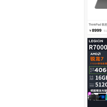
ThinkPad 联想
8999
￥
5