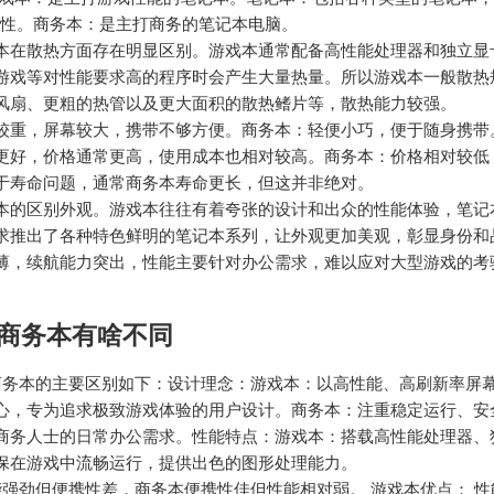
携性。商务本：是主打商务的笔记本电脑。
本在散热方面存在明显区别。游戏本通常配备高性能处理器和独立显
游戏等对性能要求高的程序时会产生大量热量。所以游戏本一般散热
风扇、更粗的热管以及更大面积的散热鳍片等，散热能力较强。
较重，屏幕较大，携带不够方便。商务本：轻便小巧，便于随身携带
更好，价格通常更高，使用成本也相对较高。商务本：价格相对较低
于寿命问题，通常商务本寿命更长，但这并非绝对。
本的区别外观。游戏本往往有着夸张的设计和出众的性能体验，笔记
求推出了各种特色鲜明的笔记本系列，让外观更加美观，彰显身份和
薄，续航能力突出，性能主要针对办公需求，难以应对大型游戏的考
商务本有啥不同
商务本的主要区别如下：设计理念：游戏本：以高性能、高刷新率屏
心，专为追求极致游戏体验的用户设计。商务本：注重稳定运行、安
商务人士的日常办公需求。性能特点：游戏本：搭载高性能处理器、
保在游戏中流畅运行，提供出色的图形处理能力。
能强劲但便携性差，商务本便携性佳但性能相对弱。 游戏本优点： 