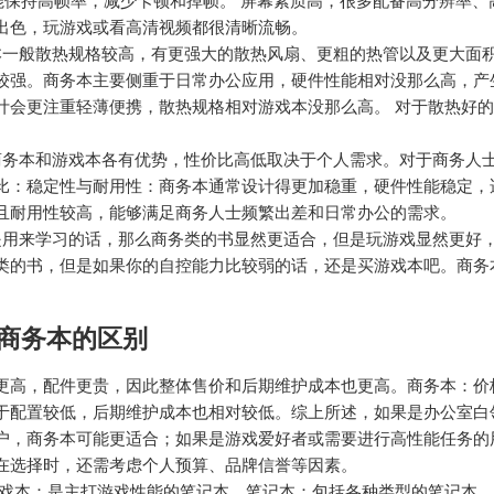
能保持高帧率，减少卡顿和掉帧。 屏幕素质高，很多配备高分辨率、
出色，玩游戏或看高清视频都很清晰流畅。
本一般散热规格较高，有更强大的散热风扇、更粗的热管以及更大面
较强。商务本主要侧重于日常办公应用，硬件性能相对没那么高，产
计会更注重轻薄便携，散热规格相对游戏本没那么高。 对于散热好
商务本和游戏本各有优势，性价比高低取决于个人需求。对于商务人
比：稳定性与耐用性：商务本通常设计得更加稳重，硬件性能稳定，
且耐用性较高，能够满足商务人士频繁出差和日常办公的需求。
是用来学习的话，那么商务类的书显然更适合，但是玩游戏显然更好
类的书，但是如果你的自控能力比较弱的话，还是买游戏本吧。商务
商务本的区别
更高，配件更贵，因此整体售价和后期维护成本也更高。商务本：价
于配置较低，后期维护成本也相对较低。综上所述，如果是办公室白
户，商务本可能更适合；如果是游戏爱好者或需要进行高性能任务的
在选择时，还需考虑个人预算、品牌信誉等因素。
游戏本：是主打游戏性能的笔记本。笔记本：包括各种类型的笔记本